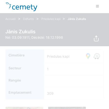
>
>
>
Accueil
Défunts
Priedulas kapi
Jānis Zukulis
Jānis Zukulis
Né: 03.09.1911, Décédé: 18.12.1998
Cimetière
Priedulas kapi
Secteur
1
Rangée
Emplacement
309