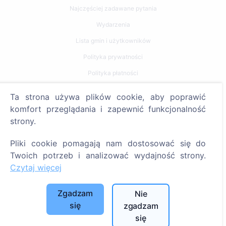
Najczęściej zadawane pytania
Wydarzenia
Lista gmin i użytkowników
Polityka prywatności
Polityka płatności
Ustawienia plików cookie
Ta strona używa plików cookie, aby poprawić
komfort przeglądania i zapewnić funkcjonalność
Szukaj
strony.
Szukaj zmarłych
Pliki cookie pomagają nam dostosować się do
Szukaj cmentarzy
Twoich potrzeb i analizować wydajność strony.
Czytaj więcej
Usługi
Zgadzam
Nie
Kontakty
się
zgadzam
SIA "CEMETY", LV40103618951
się