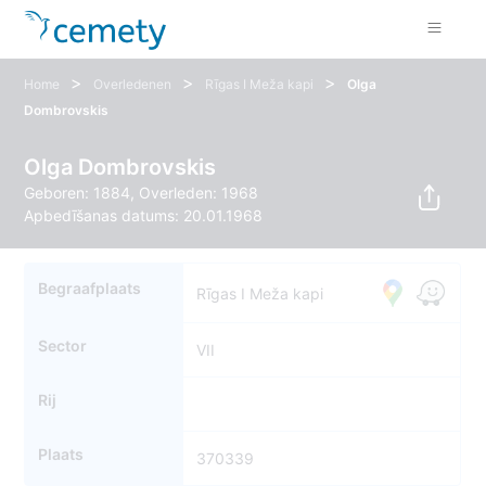
>
>
>
Home
Overledenen
Rīgas I Meža kapi
Olga
Dombrovskis
Olga Dombrovskis
Geboren: 1884, Overleden: 1968
Apbedīšanas datums: 20.01.1968
Begraafplaats
Rīgas I Meža kapi
Sector
VII
Rij
Plaats
370339