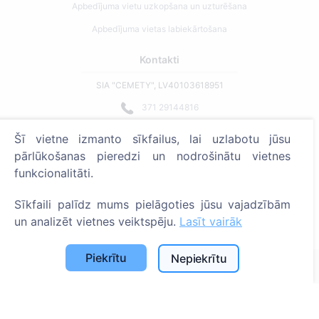
Apbedījuma vietu uzkopšana un uzturēšana
Apbedījuma vietas labiekārtošana
Kontakti
SIA "CEMETY", LV40103618951
371 29144816
info@cemety.lv
Šī vietne izmanto sīkfailus, lai uzlabotu jūsu
Strādājam visā Latvijā!
pārlūkošanas pieredzi un nodrošinātu vietnes
funkcionalitāti.
Sīkfaili palīdz mums pielāgoties jūsu vajadzībām
un analizēt vietnes veiktspēju.
Lasīt vairāk
Administratoriem
Piekrītu
Nepiekrītu
© 2013 - 2026 Cemety Visas tiesības aizsargātas
Privātuma politika un noteikumi.