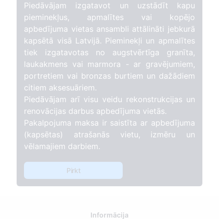
Piedāvājam izgatavot un uzstādīt kapu
pieminekļus, apmalītes vai kopējo
apbedījuma vietas ansambli attālināti jebkurā
kapsētā visā Latvijā. Pieminekļi un apmalītes
tiek izgatavotas no augstvērtīga granīta,
laukakmens vai marmora - ar gravējumiem,
portretiem vai bronzas burtiem un dažādiem
citiem aksesuāriem.
Piedāvājam arī visu veidu rekonstrukcijas un
renovācijas darbus apbedījuma vietās.
Pakalpojuma maksa ir saistīta ar apbedījuma
(kapsētas) atrašanās vietu, izmēru un
vēlamajiem darbiem.
Pirkt
Informācija