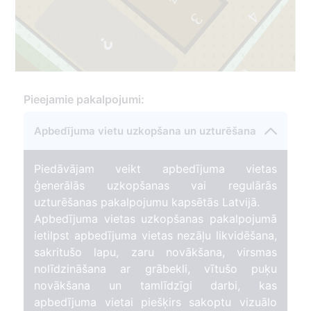
4
3
12/12a
4
Pieejamie pakalpojumi:
Apbedījuma vietu uzkopšana un uzturēšana
1
Piedāvājam veikt apbedījuma vietas
ģenerālās uzkopšanas vai regulārās
uzturēšanas pakalpojumu kapsētās Latvijā.
Apbedījuma vietas uzkopšanas pakalpojumā
ietilpst apbedījuma vietas nezāļu likvidēšana,
3
sakritušo lapu, zaru novākšana, virsmas
nolīdzināšana ar grābekli, vītušo puķu
novākšana un tamlīdzīgi darbi, kas
apbedījuma vietai piešķirs sakoptu vizuālo