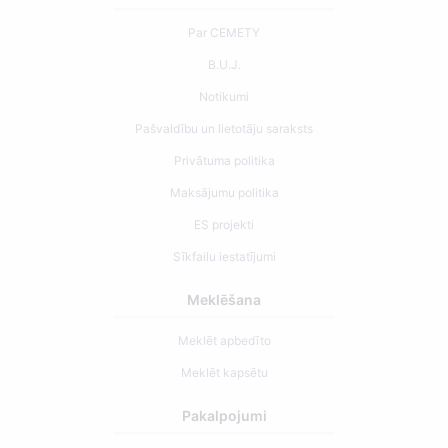
Par CEMETY
B.U.J.
Notikumi
Pašvaldību un lietotāju saraksts
Privātuma politika
Maksājumu politika
ES projekti
Sīkfailu iestatījumi
Meklēšana
Meklēt apbedīto
Meklēt kapsētu
Pakalpojumi