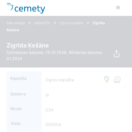
>
>
>
Sākumlapa
Apbedītie
Ogres kapsēta
Zigrīda
Ķešāne
Zigrīda Ķešāne
Dzimšanas datums: 19.10.1939, Miršanas datums:
01.2024
Kapsēta
Ogres kapsēta
Sektors
III
Rinda
034
Vieta
000004