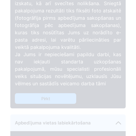
izskatu, kā arī svecītes nolikšana. Sniegtā
pakalpojuma rezultāti tiks fiksēti foto atskaitē
(fotogrāfija pirms apbedījuma sakopšanas un
fotogrāfija pēc apbedījuma sakopšanas),
kuras tiks nosūtītas Jums uz norādīto e-
pasta adresi, lai varētu pārliecināties par
veiktā pakalpojuma kvalitāti.
Ja Jums ir nepieciešami papildu darbi, kas
nav iekļauti standarta uzkopšanas
pakalpojumā, mūsu specialisti profesionāli
veiks situācijas novētējumu, uzklausīs Jūsu
vēlmes un sastādīs veicamo darba tāmi
Pirkt
Apbedījuma vietas labiekārtošana