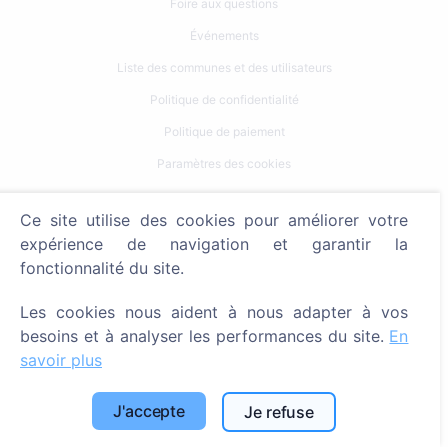
Foire aux questions
Événements
Liste des communes et des utilisateurs
Politique de confidentialité
Politique de paiement
Paramètres des cookies
Recherche
Ce site utilise des cookies pour améliorer votre
expérience de navigation et garantir la
Rechercher des défunts
fonctionnalité du site.
Rechercher des cimetières
Les cookies nous aident à nous adapter à vos
Services
besoins et à analyser les performances du site.
En
savoir plus
Contacts
J'accepte
Je refuse
SIA "CEMETY", LV40103618951
371 29144816