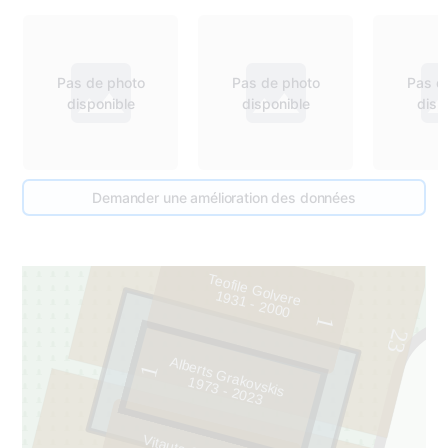
Pas de photo
Pas de photo
Pas d
disponible
disponible
disp
Demander une amélioration des données
Teofile Golvere
1931 - 2000
1
23
Alberts Grakovskis
1
1
9
7
3
- 2
0
2
3