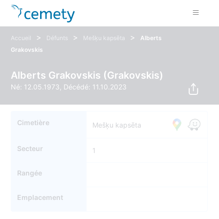
>
>
>
Accueil
Défunts
Mešķu kapsēta
Alberts
Grakovskis
Alberts Grakovskis (Grakovskis)
Né: 12.05.1973, Décédé: 11.10.2023
Cimetière
Mešķu kapsēta
Secteur
1
Rangée
Emplacement