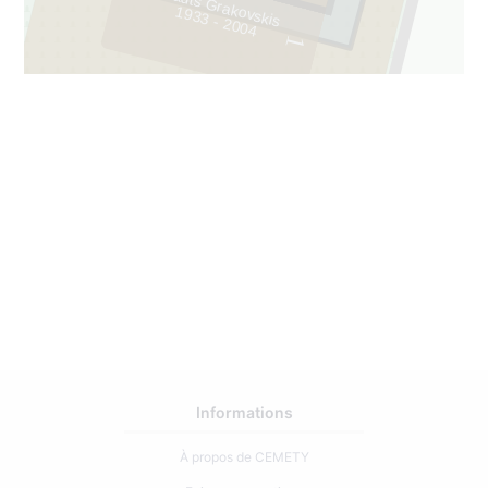
Vitauts Grakovskis
1933 - 2004
1
21
Informations
À propos de CEMETY