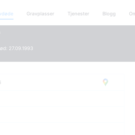
avdøde
Gravplasser
Tjenester
Blogg
Om
s
Død: 27.09.1993
i