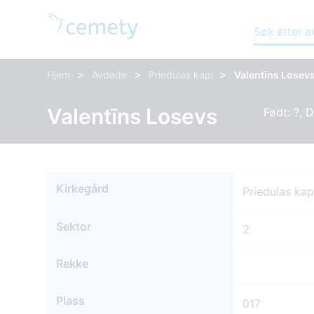
Søk etter 
>
>
>
Hjem
Avdøde
Priedulas kapi
Valentīns Losev
Valentīns Losevs
Født: ?, 
Kirkegård
Priedulas kap
Sektor
2
Rekke
Plass
017