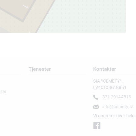
1
17
2
Tjenester
Kontakter
SIA "CEMETY",
LV40103618951
sser
371 29144816
info@cemety.lv
Vi opererer over hele 