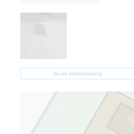
5
Be om dataforbedring
Vale
?
-
1
9
9