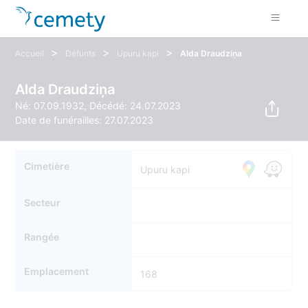
>
>
>
Accueil
Défunts
Upuru kapi
Alda Draudziņa
Alda Draudziņa
Né: 07.09.1932, Décédé: 24.07.2023
Date de funérailles: 27.07.2023
Cimetière
Upuru kapi
Secteur
Rangée
Emplacement
168