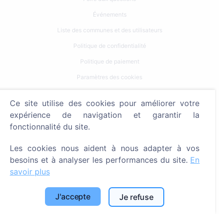
Événements
Liste des communes et des utilisateurs
Politique de confidentialité
Politique de paiement
Paramètres des cookies
Recherche
Ce site utilise des cookies pour améliorer votre
expérience de navigation et garantir la
Rechercher des défunts
fonctionnalité du site.
Rechercher des cimetières
Les cookies nous aident à nous adapter à vos
Services
besoins et à analyser les performances du site.
En
savoir plus
Contacts
J'accepte
Je refuse
SIA "CEMETY", LV40103618951
371 29144816