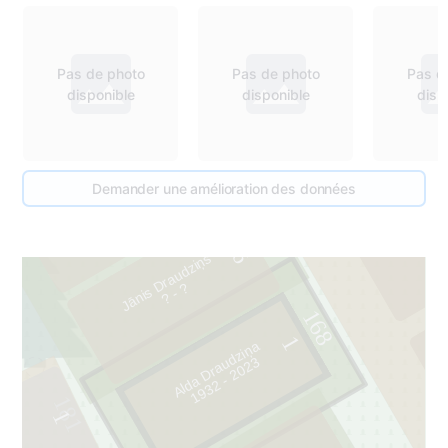
169
Pas de photo
Pas de photo
Pas d
disponible
disponible
disp
5
Demander une amélioration des données
6
Jānis Draudziņš
?
?
-
168
1
Alda Draudziņa
3
181
1
9
3
2
-
2
0
2
1