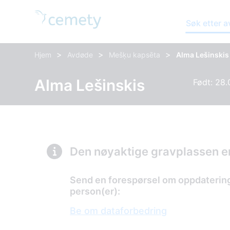
Søk etter 
>
>
>
Hjem
Avdøde
Mešķu kapsēta
Alma Lešinskis
Alma Lešinskis
Født: 28.
Den nøyaktige gravplassen er
Send en forespørsel om oppdatering 
person(er):
Be om dataforbedring