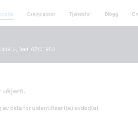
avdøde
Gravplasser
Tjenester
Blogg
Om
04.1912, Død: 07.10.1953
 ukjent.
av data for uidentifisert(e) avdød(e)