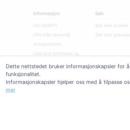
Informasjon
Søk
Om CEMETY
Søk etter avdøde
Ofte stilte spørsmål
Søk etter gravpla
Arrangementer
Liste over kommuner og
brukere
Dette nettstedet bruker informasjonskapsler for å
Personvernerklæring
funksjonalitet.
Betalingspolicy
Informasjonskapsler hjelper oss med å tilpasse o
Innstillinger for
mer
informasjonskapsler
Administratorer