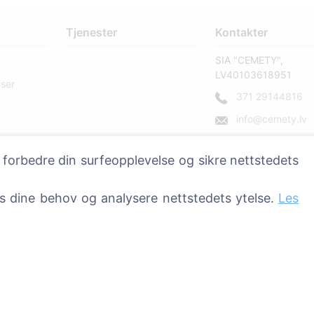
Tjenester
Kontakter
SIA "CEMETY",
LV40103618951
sser
371 29144816
info@cemety.lv
Vi opererer over hele 
 forbedre din surfeopplevelse og sikre nettstedets
ss dine behov og analysere nettstedets ytelse.
Les