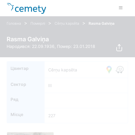
>
>
>
Головна
Померлі
Cērņu kapsēta
Rasma Galviņa
Rasma Galviņa
Народився: 22.09.1936, Помер: 23.01.2018
Цвинтар
Cērņu kapsēta
Сектор
III
Ряд
Місце
227