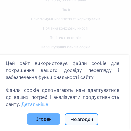
Часто задавані питання
Події
Список муніципалітетів та користувачів
Політика конфіденційності
Політика платежів
Налаштування файлів cookie
Пошук
Цей сайт використовує файли cookie для
покращення вашого досвіду перегляду і
Пошук померлих
забезпечення функціональності сайту.
Пошук кладовищ
Файли cookie допомагають нам адаптуватися
Послуги
до ваших потреб і аналізувати продуктивність
сайту.
Детальніше
Контакти
Згоден
Не згоден
SIA "CEMETY", LV40103618951
371 29144816