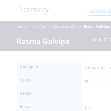
Søk etter 
>
>
>
Hjem
Avdøde
Cērņu kapsēta
Rasma Galviņa
Rasma Galviņa
Født: 22.
Kirkegård
Cērņu kapsēt
Sektor
III
Rekke
Plass
227