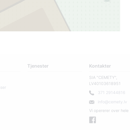
2
Tjenester
Kontakter
SIA "CEMETY",
LV40103618951
sser
371 29144816
info@cemety.lv
Vi opererer over hele 