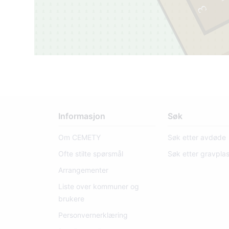
1
9
3
6
-
2
0
1
3
227
Informasjon
Søk
Om CEMETY
Søk etter avdøde
Ofte stilte spørsmål
Søk etter gravpla
Arrangementer
Liste over kommuner og
brukere
Personvernerklæring