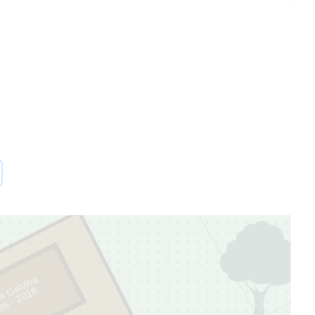
 Galviņa
8