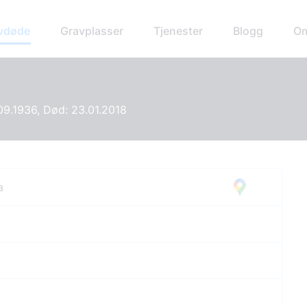
avdøde
Gravplasser
Tjenester
Blogg
Om
09.1936, Død: 23.01.2018
a