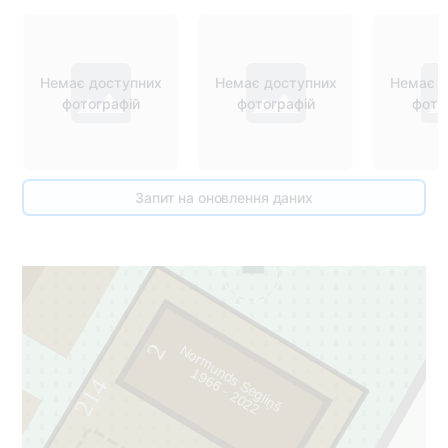
Немає доступних
Немає доступних
Немає д
фотографій
фотографій
фото
Запит на оновлення даних
2
Normunds Segliņš
9
6
6
-
2
0
2
1
2
214