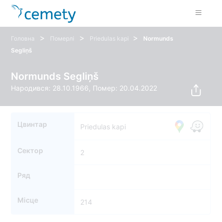
>
>
>
Головна
Померлі
Priedulas kapi
Normunds
Segliņš
Normunds Segliņš
Народився: 28.10.1966, Помер: 20.04.2022
Цвинтар
Priedulas kapi
Сектор
2
Ряд
Місце
214