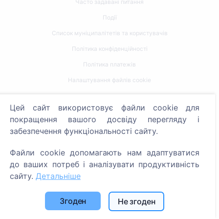
Часто задавані питання
Події
Список муніципалітетів та користувачів
Політика конфіденційності
Політика платежів
Налаштування файлів cookie
Пошук
Цей сайт використовує файли cookie для
покращення вашого досвіду перегляду і
Пошук померлих
забезпечення функціональності сайту.
Пошук кладовищ
Файли cookie допомагають нам адаптуватися
Послуги
до ваших потреб і аналізувати продуктивність
сайту.
Детальніше
Контакти
Згоден
Не згоден
SIA "CEMETY", LV40103618951
371 29144816