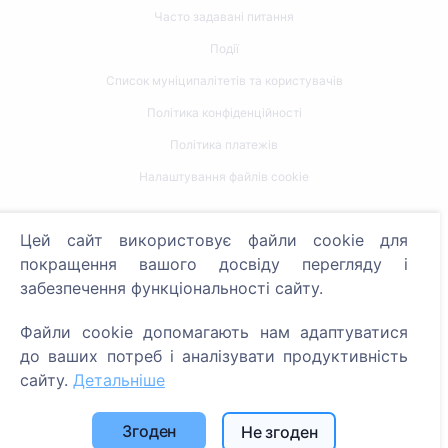
Часто задавані питання
Події
Список муніципалітетів та користувачів
Політика конфіденційності
Політика платежів
Налаштування файлів cookie
Пошук
Цей сайт використовує файли cookie для
Пошук померлих
покращення вашого досвіду перегляду і
забезпечення функціональності сайту.
Пошук кладовищ
Файли cookie допомагають нам адаптуватися
Послуги
до ваших потреб і аналізувати продуктивність
сайту.
Детальніше
Контакти
SIA "CEMETY", LV40103618951
Згоден
Не згоден