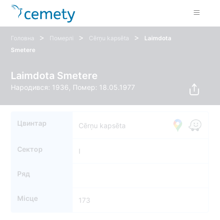
>
>
>
Головна
Померлі
Cērņu kapsēta
Laimdota
Smetere
Laimdota Smetere
Народився: 1936, Помер: 18.05.1977
Цвинтар
Cērņu kapsēta
Сектор
I
Ряд
Місце
173