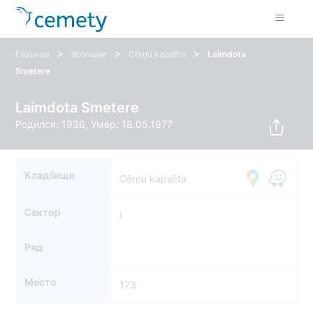
>
>
>
Главная
Усопшие
Cērņu kapsēta
Laimdota
Smetere
Laimdota Smetere
Родился: 1936, Умер: 18.05.1977
Кладбище
Cērņu kapsēta
Сектор
I
Ряд
Место
173