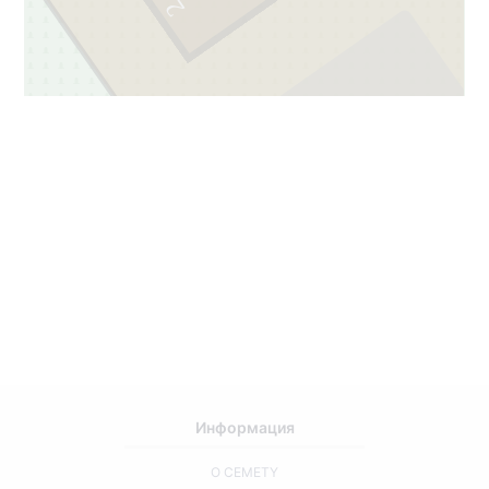
2
173
1
Информация
О CEMETY