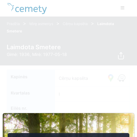
>
>
>
Pradžia
Mirę asmenys
Cērņu kapsēta
Laimdota
Smetere
Laimdota Smetere
Gimė: 1936, Mirė: 1977-05-18
Kapinės
Cērņu kapsēta
Kvartalas
I
Eilės nr.
Kapavietės nr.
173