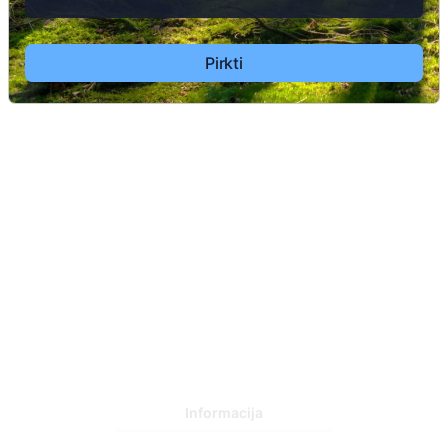
2
Pirkti
173
1
Informacija