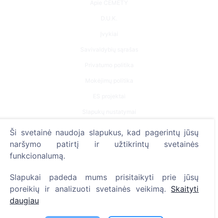
Apie CEMETY
D.U.K.
Įvykiai
Savivaldybių sąrašas
Privatumo politika
Mokėjimų politika
ES projektai
Slapukų nustatymai
Ši svetainė naudoja slapukus, kad pagerintų jūsų
Paieška
naršymo patirtį ir užtikrintų svetainės
Velionių paieška
funkcionalumą.
Kapinių paieška
Slapukai padeda mums prisitaikyti prie jūsų
poreikių ir analizuoti svetainės veikimą.
Skaityti
Paslaugos
daugiau
Kontaktai