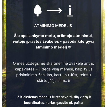
ATMINIMO MEDELIS
Šio apsilankymo metu, artimojo atminimui,
vietoje įprastos žvakelės - pasodinkite gyvą
atminimo medelį 🌱
Nuotraukų ir duomenų atnaujinimas
O mes uždegsime skaitmeninę žvakelę ant jo
kapavietės – ji degs visą mėnesį, kaip tylus
prisiminimo ženklas, kartu su Jūsų tekstu
1
skirtu įšėjusiam.. 🕯️
Laimdota Smetere
7
📍
Kiekvienas
medelis turės savo tikslią vietą ir
koordinates, kurias gausite el. paštu
1
9
3
6
-
1
9
7