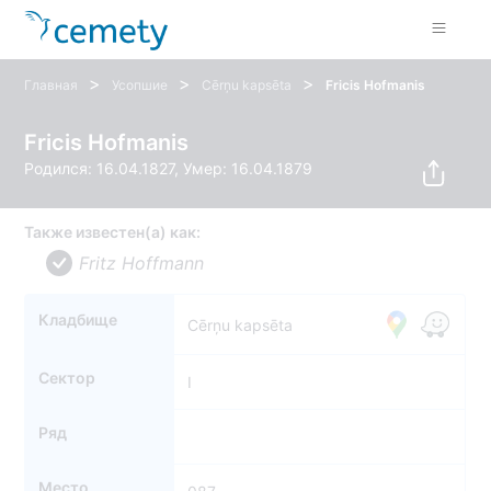
>
>
>
Главная
Усопшие
Cērņu kapsēta
Fricis Hofmanis
Fricis Hofmanis
Родился: 16.04.1827, Умер: 16.04.1879
Также известен(а) как:
Fritz Hoffmann
Кладбище
Cērņu kapsēta
Сектор
I
Ряд
Место