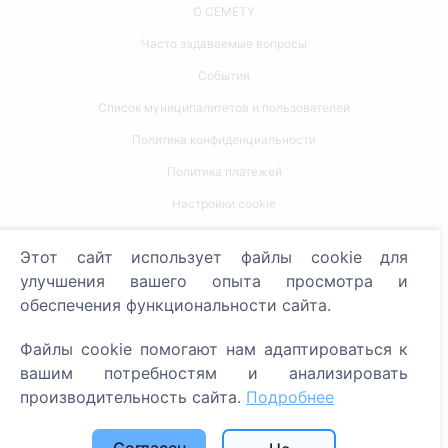
О CEMETY
Часто задаваемые вопросы
События
Список муниципалитетов и пользователей
Политика конфиденциальности
Политика платежей
Настройки cookie
Поиск
Этот сайт использует файлы cookie для
улучшения вашего опыта просмотра и
Поиск усопших
обеспечения функциональности сайта.
Поиск кладбищ
Файлы cookie помогают нам адаптироваться к
Услуги
вашим потребностям и анализировать
производительность сайта.
Подробнее
Контакты