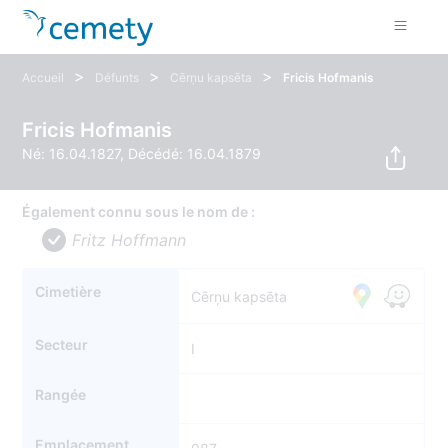
>
>
>
Accueil
Défunts
Cērņu kapsēta
Fricis Hofmanis
Fricis Hofmanis
Né: 16.04.1827, Décédé: 16.04.1879
Également connu sous le nom de :
Fritz Hoffmann
Cimetière
Cērņu kapsēta
Secteur
I
Rangée
Emplacement