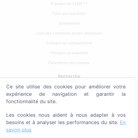
À propos de CEMETY
Foire aux questions
Événements
Liste des communes et des utilisateurs
Politique de confidentialité
Politique de paiement
Paramètres des cookies
Recherche
Ce site utilise des cookies pour améliorer votre
Rechercher des défunts
expérience de navigation et garantir la
Rechercher des cimetières
fonctionnalité du site.
Services
Les cookies nous aident à nous adapter à vos
besoins et à analyser les performances du site.
En
Contacts
savoir plus