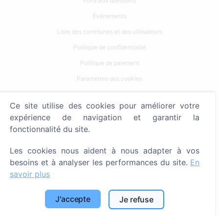
Foire aux questions
Événements
Liste des communes et des utilisateurs
Politique de confidentialité
Politique de paiement
Paramètres des cookies
Recherche
Ce site utilise des cookies pour améliorer votre
expérience de navigation et garantir la
Rechercher des défunts
fonctionnalité du site.
Rechercher des cimetières
Les cookies nous aident à nous adapter à vos
Services
besoins et à analyser les performances du site.
En
savoir plus
Contacts
J'accepte
Je refuse
SIA "CEMETY", LV40103618951
371 29144816