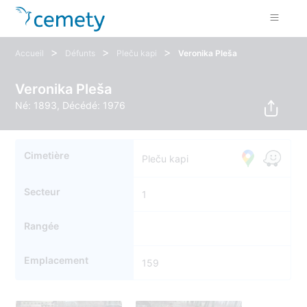
>
>
>
Accueil
Défunts
Pleču kapi
Veronika Pleša
Veronika Pleša
Né: 1893, Décédé: 1976
Cimetière
Pleču kapi
Secteur
1
Rangée
Emplacement
159