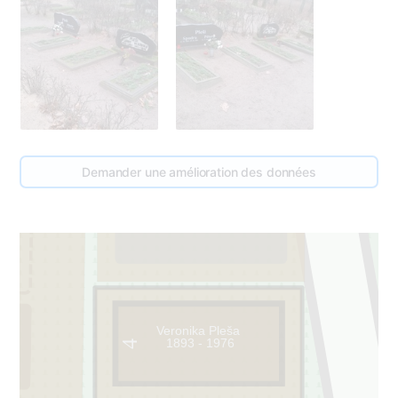
157
Demander une amélioration des données
1
Veronika Pleša
1893 - 1976
4