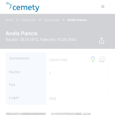
>
>
>
Inicio
Fallecidos
Upuru kapi
Andis Pancis
Andis Pancis
Nacido: 28.10.1972, Fallecido: 10.08.2002
Cementerio
Upuru kapi
Sector
1
Fila
Lugar
069