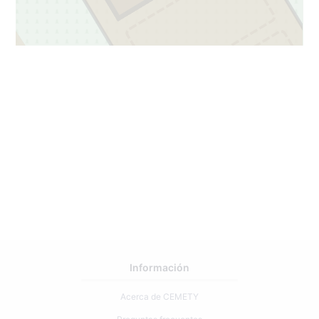
7
3
3
69
2
Información
Acerca de CEMETY