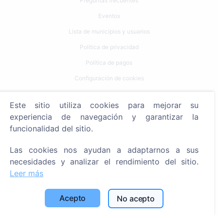
Preguntas frecuentes
Eventos
Lista de municipios y usuarios
Política de privacidad
Política de pagos
Configuración de cookies
Búsqueda
Este sitio utiliza cookies para mejorar su
experiencia de navegación y garantizar la
Buscar fallecidos
funcionalidad del sitio.
Buscar cementerios
Las cookies nos ayudan a adaptarnos a sus
Servicios
necesidades y analizar el rendimiento del sitio.
Leer más
Contactos
Acepto
No acepto
SIA "CEMETY", LV40103618951
371 29144816