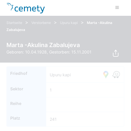
>
>
>
Startseite
Verstorbene
Upuru kapi
Marta -Akulina
Zabalujeva
Marta -Akulina Zabalujeva
Geboren: 10.04.1928, Gestorben: 15.11.2001
Friedhof
Upuru kapi
Sektor
1
Reihe
Platz
241