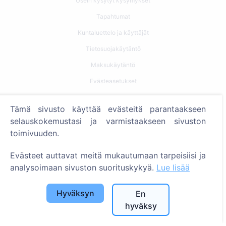
Usein kysytyt kysymykset
Tapahtumat
Kuntaluettelo ja käyttäjät
Tietosuojakäytäntö
Maksukäytäntö
Evästeasetukset
Haku
Tämä sivusto käyttää evästeitä parantaakseen
selauskokemustasi ja varmistaakseen sivuston
Etsi vainajia
toimivuuden.
Etsi hautausmaita
Evästeet auttavat meitä mukautumaan tarpeisiisi ja
Palvelut
analysoimaan sivuston suorituskykyä.
Lue lisää
Yhteystiedot
Hyväksyn
En
hyväksy
SIA "CEMETY", LV40103618951
371 29144816