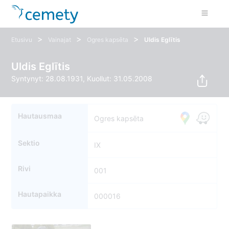
>
>
>
Etusivu
Vainajat
Ogres kapsēta
Uldis Eglītis
Uldis Eglītis
Syntynyt: 28.08.1931, Kuollut: 31.05.2008
Hautausmaa
Ogres kapsēta
Sektio
IX
Rivi
001
Hautapaikka
000016