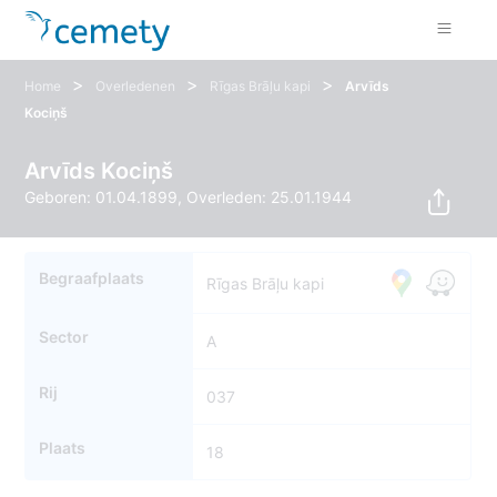
>
>
>
Home
Overledenen
Rīgas Brāļu kapi
Arvīds
Kociņš
Arvīds Kociņš
Geboren: 01.04.1899, Overleden: 25.01.1944
Begraafplaats
Rīgas Brāļu kapi
Sector
A
Rij
037
Plaats
18