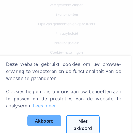
Veelgestelde vragen
Evenementen
Lijst van gemeenten en gebruikers
Privacybeleid
Betalingsbeleid
Cookie-instellingen
Deze website gebruikt cookies om uw browse-
Zoeken
ervaring te verbeteren en de functionaliteit van de
Zoeken naar overledenen
website te garanderen.
Zoeken naar begraafplaatsen
Cookies helpen ons om ons aan uw behoeften aan
te passen en de prestaties van de website te
Diensten
analyseren.
Lees meer
Contacten
Akkoord
Niet
SIA "CEMETY", LV40103618951
akkoord