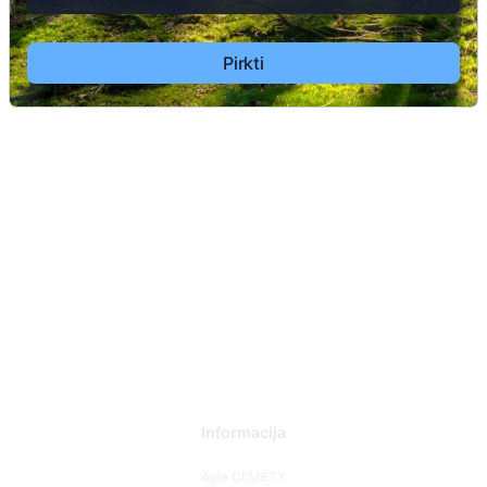
Pirkti
7
Informacija
Apie CEMETY