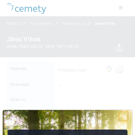
>
>
>
Pradžia
Mirę asmenys
Priedulas kapi
Jānis Vītols
Jānis Vītols
Gimė: 1882-04-20, Mirė: 1971-05-31
Kapinės
Priedulas kapi
Kvartalas
1
Eilės nr.
Kapavietės nr.
225