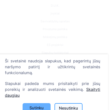
227
D.U.K.
Įvykiai
Savivaldybių sąrašas
Privatumo politika
Mokėjimų politika
ES projektai
Slapukų nustatymai
Ši svetainė naudoja slapukus, kad pagerintų jūsų
Paieška
naršymo patirtį ir užtikrintų svetainės
funkcionalumą.
Velionių paieška
Kapinių paieška
Slapukai padeda mums prisitaikyti prie jūsų
poreikių ir analizuoti svetainės veikimą.
Skaityti
Paslaugos
daugiau
Kontaktai
Sutinku
Nesutinku