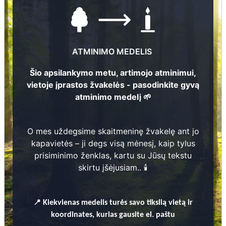
ATMINIMO MEDELIS
225
Šio apsilankymo metu, artimojo atminimui,
vietoje įprastos žvakelės - pasodinkite gyvą
atminimo medelį 🌱
Nuotraukų ir duomenų atnaujinimas
Lība Vītola
O mes uždegsime skaitmeninę žvakelę ant jo
1
8
8
4
- 1
9
3
5
kapavietės – ji degs visą mėnesį, kaip tylus
7
9
prisiminimo ženklas, kartu su Jūsų tekstu
skirtu įšėjusiam.. 🕯️
Jānis Vītols
1
8
8
2
- 1
9
7
1
📍
Kiekvienas
medelis turės savo tikslią vietą ir
10
koordinates, kurias gausite el. paštu