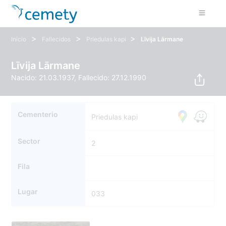
>
>
>
Inicio
Fallecidos
Priedulas kapi
Līvija Lārmane
Līvija Lārmane
Nacido: 21.03.1937, Fallecido: 27.12.1990
Cementerio
Priedulas kapi
Sector
2
Fila
Lugar
033