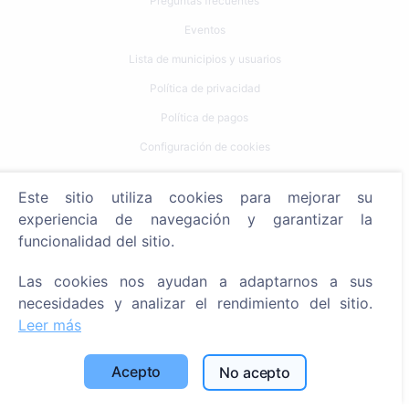
Preguntas frecuentes
Eventos
Lista de municipios y usuarios
Política de privacidad
Política de pagos
Configuración de cookies
Búsqueda
Este sitio utiliza cookies para mejorar su
experiencia de navegación y garantizar la
Buscar fallecidos
funcionalidad del sitio.
Buscar cementerios
Las cookies nos ayudan a adaptarnos a sus
Servicios
necesidades y analizar el rendimiento del sitio.
Leer más
Contactos
Acepto
No acepto
SIA "CEMETY", LV40103618951
371 29144816