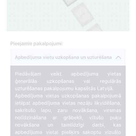
13
1
12
1
Pieejamie pakalpojumi:
Apbedījuma vietu uzkopšana un uzturēšana
Piedāvājam veikt apbedījuma vietas
ģenerālās uzkopšanas vai regulārās
uzturēšanas pakalpojumu kapsētās Latvijā.
Apbedījuma vietas uzkopšanas pakalpojumā
ietilpst apbedījuma vietas nezāļu likvidēšana,
sakritušo lapu, zaru novākšana, virsmas
nolīdzināšana ar grābekli, vītušo puķu
novākšana un tamlīdzīgi darbi, kas
apbedījuma vietai piešķirs sakoptu vizuālo