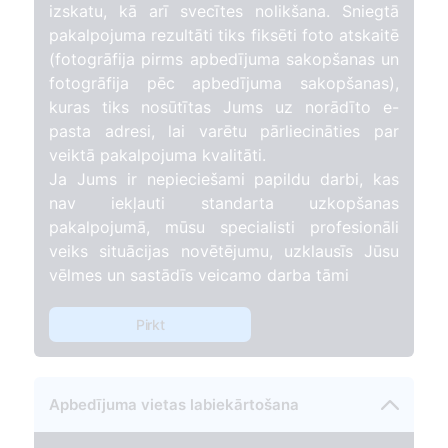
izskatu, kā arī svecītes nolikšana. Sniegtā
pakalpojuma rezultāti tiks fiksēti foto atskaitē
(fotogrāfija pirms apbedījuma sakopšanas un
fotogrāfija pēc apbedījuma sakopšanas),
kuras tiks nosūtītas Jums uz norādīto e-
pasta adresi, lai varētu pārliecināties par
veiktā pakalpojuma kvalitāti.
Ja Jums ir nepieciešami papildu darbi, kas
nav iekļauti standarta uzkopšanas
pakalpojumā, mūsu specialisti profesionāli
veiks situācijas novētējumu, uzklausīs Jūsu
vēlmes un sastādīs veicamo darba tāmi
Pirkt
Apbedījuma vietas labiekārtošana