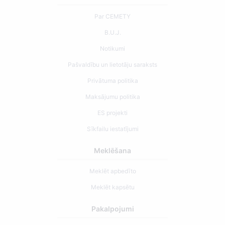
Par CEMETY
B.U.J.
Notikumi
Pašvaldību un lietotāju saraksts
Privātuma politika
Maksājumu politika
ES projekti
Sīkfailu iestatījumi
Meklēšana
Meklēt apbedīto
Meklēt kapsētu
Pakalpojumi