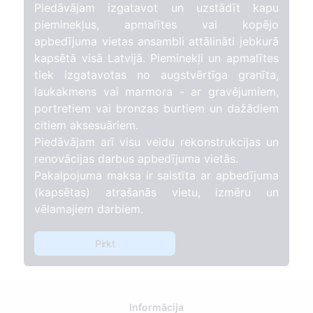
Piedāvājam izgatavot un uzstādīt kapu
pieminekļus, apmalītes vai kopējo
apbedījuma vietas ansambli attālināti jebkurā
kapsētā visā Latvijā. Pieminekļi un apmalītes
tiek izgatavotas no augstvērtīga granīta,
laukakmens vai marmora - ar gravējumiem,
portretiem vai bronzas burtiem un dažādiem
citiem aksesuāriem.
Piedāvājam arī visu veidu rekonstrukcijas un
renovācijas darbus apbedījuma vietās.
Pakalpojuma maksa ir saistīta ar apbedījuma
(kapsētas) atrašanās vietu, izmēru un
vēlamajiem darbiem.
Pirkt
Informācija