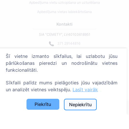
Apbedījuma vietu uzkopšana un uzturēšana
Apbedījuma vietas labiekārtošana
Kontakti
SIA "CEMETY", LV40103618951
371 29144816
info@cemety.lv
Šī vietne izmanto sīkfailus, lai uzlabotu jūsu
Strādājam visā Latvijā!
pārlūkošanas pieredzi un nodrošinātu vietnes
funkcionalitāti.
Sīkfaili palīdz mums pielāgoties jūsu vajadzībām
un analizēt vietnes veiktspēju.
Lasīt vairāk
Administratoriem
Piekrītu
Nepiekrītu
© 2013 - 2026 Cemety Visas tiesības aizsargātas
Privātuma politika un noteikumi.