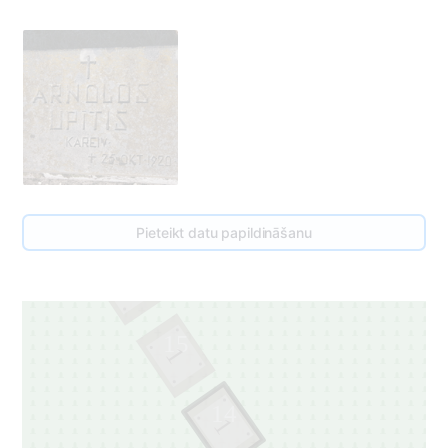
Pieteikt datu papildināšanu
16
1
15
1
14
1