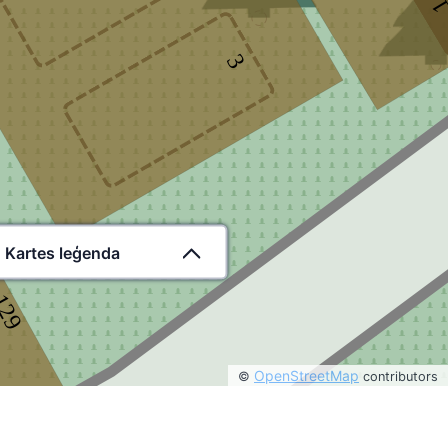
3
Kartes leģenda
129
OpenStreetMap
©
contributors