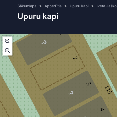
>
>
>
Sākumlapa
Apbedītie
Upuru kapi
Iveta Jaško
Upuru kapi
1
2
3
115
4