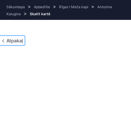
>
>
>
Sākumlapa
Apbedītie
Rīgas I Meža kapi
Antoņina
>
Kalugina
Skatīt kartē
Atpakaļ