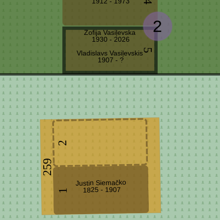
1912 - 1973
4
2
Zofija Vasiļevska
1930 - 2026
5
Vladislavs Vasiļevskis
1907 - ?
2
259
Justin Siemačko
1825 - 1907
1