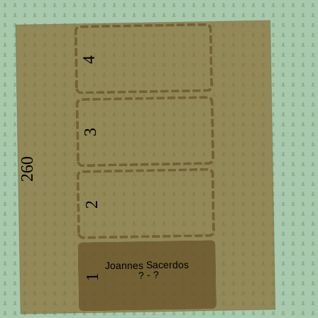
4
3
260
2
Joannes Sacerdos
? - ?
1