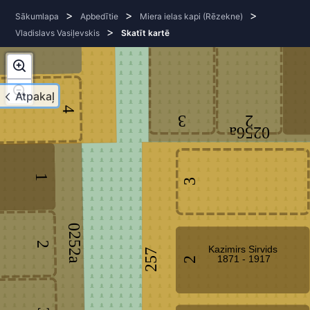
252
>
>
>
Sākumlapa
Apbedītie
Miera ielas kapi (Rēzekne)
>
Vladislavs Vasiļevskis
Skatīt kartē
3
Atpakaļ
4
3
2
0256a
1
3
0252a
2
Kazimirs Sirvids
257
1871 - 1917
2