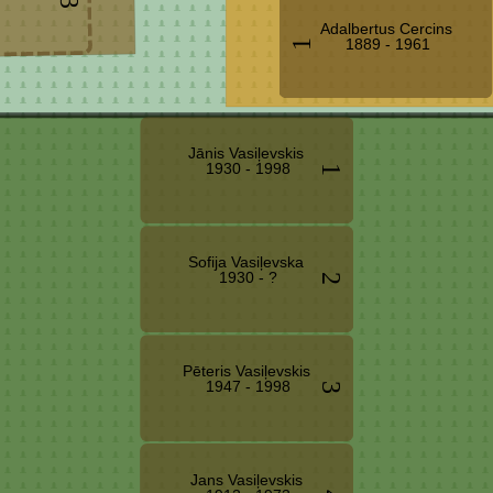
3
Adalbertus Cercins
1889 - 1961
1
Jānis Vasiļevskis
1930 - 1998
1
Sofija Vasiļevska
1930 - ?
2
Pēteris Vasiļevskis
1947 - 1998
3
Jans Vasiļevskis