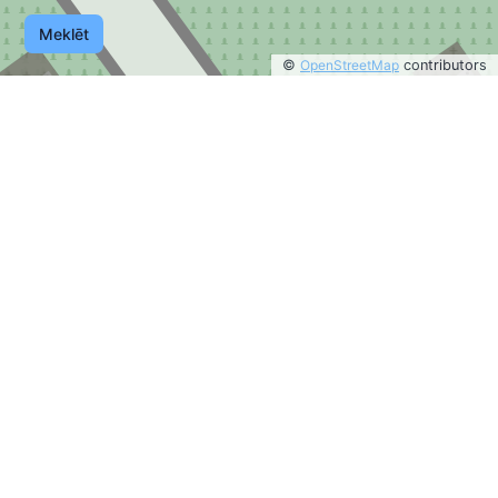
Meklēt
©
OpenStreetMap
contributors
13
9
1
1
©
OpenStreetMap
contributors