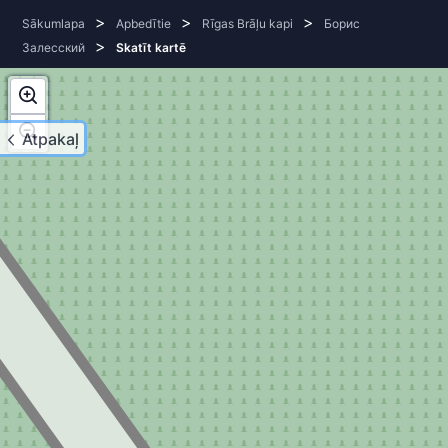
>
>
>
Sākumlapa
Apbedītie
Rīgas Brāļu kapi
Борис
>
Залесский
Skatīt kartē
Atpakaļ