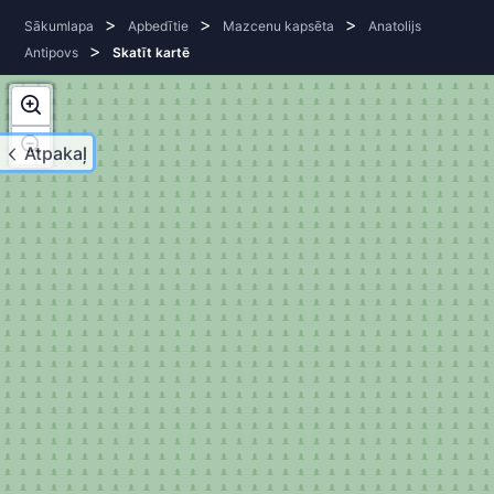
>
>
>
Sākumlapa
Apbedītie
Mazcenu kapsēta
Anatolijs
>
Antipovs
Skatīt kartē
Atpakaļ