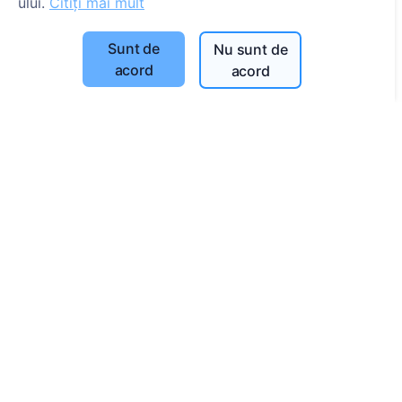
ului.
Citiți mai mult
Caută decedați
Sunt de
Nu sunt de
Caută cimitire
acord
acord
Servicii
Contacte
SIA "CEMETY", LV40103618951
371 29144816
info@cemety.lv
Activăm în toată țara!
Administratori
© 2013 - 2026 Cemety Toate drepturile rezervate