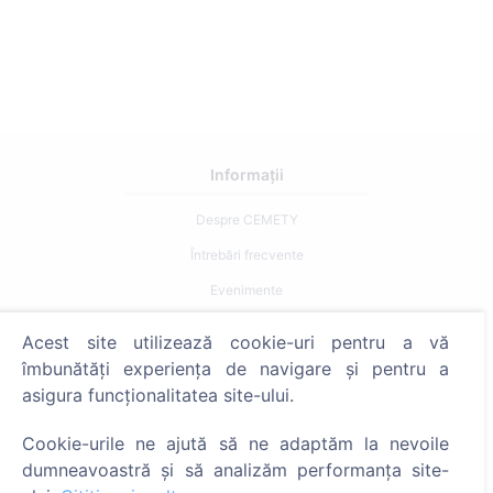
Informații
Despre CEMETY
Întrebări frecvente
Evenimente
Listă a comunelor și a utilizatorilor
Acest site utilizează cookie-uri pentru a vă
Politica de confidențialitate
îmbunătăți experiența de navigare și pentru a
asigura funcționalitatea site-ului.
Politica de plăți
Setări cookie-uri
Cookie-urile ne ajută să ne adaptăm la nevoile
dumneavoastră și să analizăm performanța site-
Caută