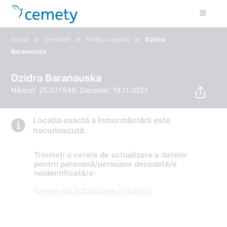
>
>
>
Acasă
Decedați
Mešķu kapsēta
Dzidra
Baranauska
Dzidra Baranauska
Născut: 25.07.1949, Decedat: 19.11.2023
Locația exactă a înmormântării este
necunoscută.
Trimiteți o cerere de actualizare a datelor
pentru persoană/persoane decedată/e
neidentificată/e:
Cerere de actualizare a datelor