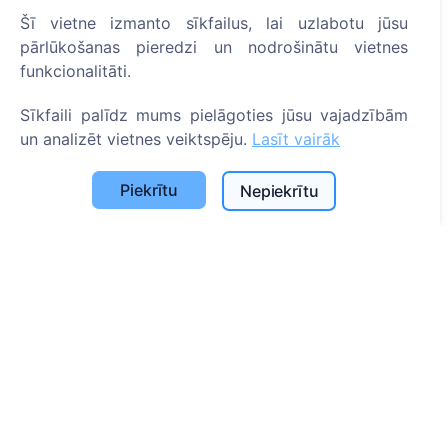
ES projekti
Šī vietne izmanto sīkfailus, lai uzlabotu jūsu
pārlūkošanas pieredzi un nodrošinātu vietnes
Sīkfailu iestatījumi
funkcionalitāti.
Meklēšana
Sīkfaili palīdz mums pielāgoties jūsu vajadzībām
Meklēt apbedīto
un analizēt vietnes veiktspēju.
Lasīt vairāk
Meklēt kapsētu
Piekrītu
Nepiekrītu
Pakalpojumi
Apbedījuma vietu uzkopšana un uzturēšana
Apbedījuma vietas labiekārtošana
Kontakti
SIA "CEMETY", LV40103618951
371 29144816
info@cemety.lv