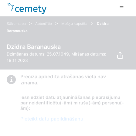
>
>
>
Sākumlapa
Apbedītie
Mešķu kapsēta
Dzidra
Baranauska
Dzidra Baranauska
Dzimšanas datums: 25.07.1949, Miršanas datums:
19.11.2023
Precīza apbedītā atrašanās vieta nav
zināma.
Iesniedziet datu atjaunināšanas pieprasījumu
par neidentificētu(-ām) mirušu(-ām) personu(-
ām):
Pieteikt datu papildināšanu